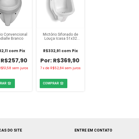
io Convencional
Mictório Sifonado de
dialle Branco
Louça Icasa 51x32
Branca
2,11
com
Pix
R$332,91
com
Pix
R$257,90
R$369,90
R$51,58
sem juros
7
x
de
R$52,84
sem juros
CAS DO SITE
ENTRE EM CONTATO