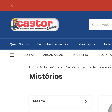
Quem Somos
Perguntas Frequentes
Retira Rápida
Tabloi
CATEGORIAS
ARGAMASSAS
BANHEIRO
COZINHA
Início
>
Banheiro e Cozinha
>
Banheiro
>
breadcrumbs.loucas-e-ace
Mictórios
MARCA