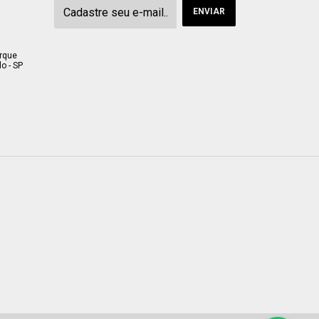
arque
o - SP