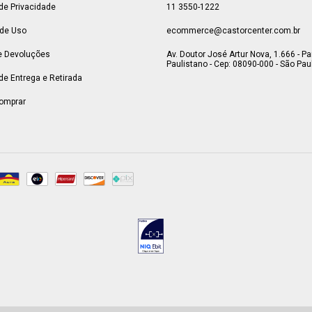
 de Privacidade
11 3550-1222
de Uso
ecommerce@castorcenter.com.br
e Devoluções
Av. Doutor José Artur Nova, 1.666 - P
Paulistano - Cep: 08090-000 - São Paul
 de Entrega e Retirada
omprar