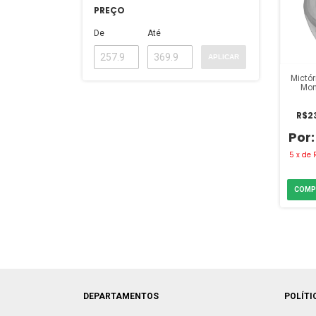
PREÇO
De
Até
APLICAR
Mictór
Mon
R$23
5
x
de
DEPARTAMENTOS
POLÍTI