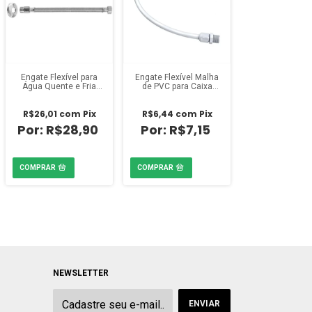
Engate Flexível para
Engate Flexível Malha
Água Quente e Fria
de PVC para Caixa
40cm Blukit
D'água 1/2 polegada x
40cm Amanco
R$26,01
com
Pix
R$6,44
com
Pix
R$28,90
R$7,15
NEWSLETTER