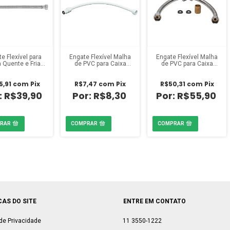
e Flexível para
Engate Flexível Malha
Engate Flexível Malha
 Quente e Fria
de PVC para Caixa
de PVC para Caixa
0cm Blukit
D'água 1/2 polegada x
D'água 40cm Rieti
50cm Amanco
5,91
com
Pix
R$7,47
com
Pix
R$50,31
com
Pix
R$39,90
R$8,30
R$55,90
CAS DO SITE
ENTRE EM CONTATO
 de Privacidade
11 3550-1222