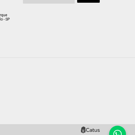
arque
o - SP