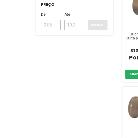
PREÇO
De
Até
APLICAR
Buch
Curta 
3/4 
R$0