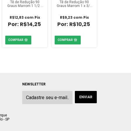
Tê de Redução 90
Tê de Redução 90
Graus Marrom 1 1/2 x
Graus Marrom 1 x 3/4
3/4 polegada Amanco
polegada Amanco
R$12,83
com
Pix
R$9,23
com
Pix
R$14,25
R$10,25
NEWSLETTER
arque
o - SP