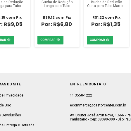
a de Redução
Bucha de Redução
Bucha de Redução
ga para Tubo
Longa para Tubo
Curta para Tubo Marrom
rom 1 1/2 x 1
Marrom 1 1/2 x 3/4
1 x 3/4 polegada
egada Amanco
polegada Amanco
Amanco
,15
com
Pix
R$6,12
com
Pix
R$1,22
com
Pix
R$9,05
R$6,80
R$1,35
CAS DO SITE
ENTRE EM CONTATO
 de Privacidade
11 3550-1222
de Uso
ecommerce@castorcenter.com.br
e Devoluções
Av. Doutor José Artur Nova, 1.666 - P
Paulistano - Cep: 08090-000 - São Paul
 de Entrega e Retirada