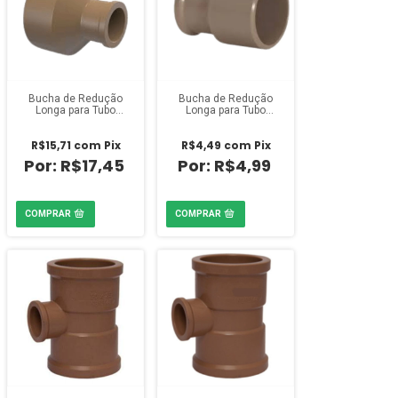
Bucha de Redução
Bucha de Redução
Longa para Tubo
Longa para Tubo
Marrom 2 x 1 polegada
Marrom 1 1/4 x 3/4
Amanco
polegada Amanco
R$15,71
com
Pix
R$4,49
com
Pix
R$17,45
R$4,99