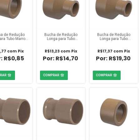
a de Redução
Bucha de Redução
Bucha de Redução
para Tubo Marrom
Longa para Tubo
Longa para Tubo
x 1/2 polegada
Marrom 2 x 3/4
Marrom 2 x 1 1/2
Amanco
polegada Amanco
polegada Amanco
,77
com
Pix
R$13,23
com
Pix
R$17,37
com
Pix
R$0,85
R$14,70
R$19,30