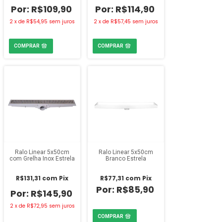
R$109,90
R$114,90
2
x
de
R$54,95
sem juros
2
x
de
R$57,45
sem juros
Ralo Linear 5x50cm
Ralo Linear 5x50cm
com Grelha Inox Estrela
Branco Estrela
R$131,31
com
Pix
R$77,31
com
Pix
R$85,90
R$145,90
2
x
de
R$72,95
sem juros