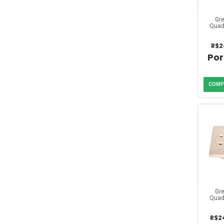
Gre
Quad
P
R$2
Gre
Quad
B
R$2