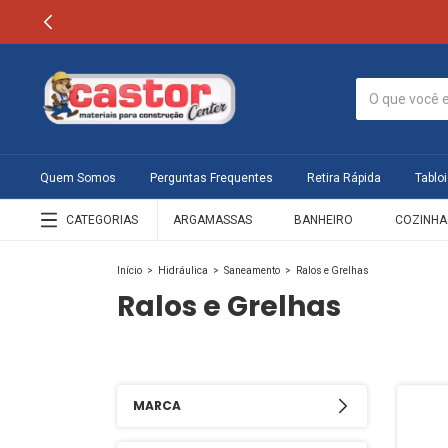
Quem Somos
Perguntas Frequentes
Retira Rápida
Tabloi
CATEGORIAS
ARGAMASSAS
BANHEIRO
COZINHA
Início
>
Hidráulica
>
Saneamento
>
Ralos e Grelhas
Ralos e Grelhas
MARCA