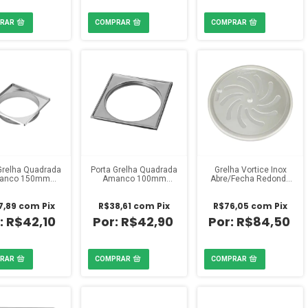
Grelha Quadrada
Porta Grelha Quadrada
Grelha Vortice Inox
anco 150mm
Amanco 100mm
Abre/Fecha Redonda
Cromado
Cromado
DN150
7,89
com
Pix
R$38,61
com
Pix
R$76,05
com
Pix
R$42,10
R$42,90
R$84,50