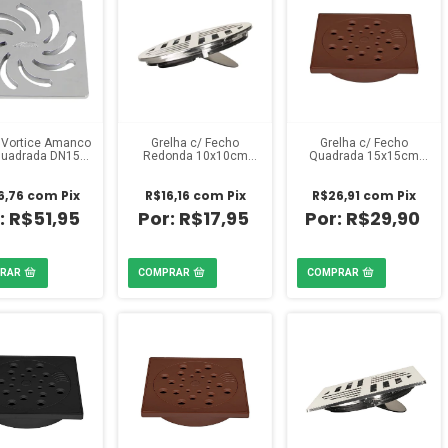
 Vortice Amanco
Grelha c/ Fecho
Grelha c/ Fecho
uadrada DN150
Redonda 10x10cm
Quadrada 15x15cm
Cromada
Cromada Estrela
Marrom Estrela
6,76
com
Pix
R$16,16
com
Pix
R$26,91
com
Pix
R$51,95
R$17,95
R$29,90