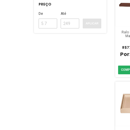
PREÇO
De
Até
APLICAR
Ralo
Ma
R$7