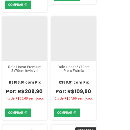
Ralo Linear Premium
Ralo Linear 5x70cm
5x70cm Invisível
Preto Estrela
Estrela
R$188,91
com
Pix
R$98,91
com
Pix
R$209,90
R$109,90
4
x
de
R$52,48
sem juros
2
x
de
R$54,95
sem juros