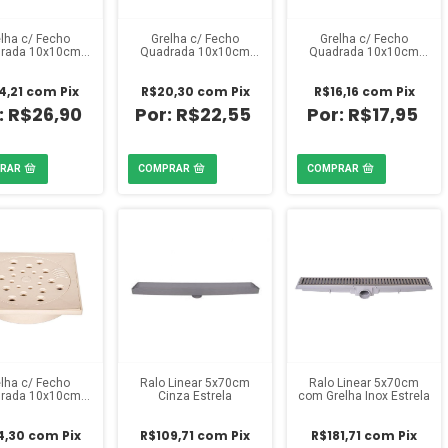
lha c/ Fecho
Grelha c/ Fecho
Grelha c/ Fecho
rada 10x10cm
Quadrada 10x10cm
Quadrada 10x10cm
reta Estrela
Marrom Estrela
Cromada Estrela
4,21
com
Pix
R$20,30
com
Pix
R$16,16
com
Pix
R$26,90
R$22,55
R$17,95
lha c/ Fecho
Ralo Linear 5x70cm
Ralo Linear 5x70cm
rada 10x10cm
Cinza Estrela
com Grelha Inox Estrela
ege Estrela
4,30
com
Pix
R$109,71
com
Pix
R$181,71
com
Pix