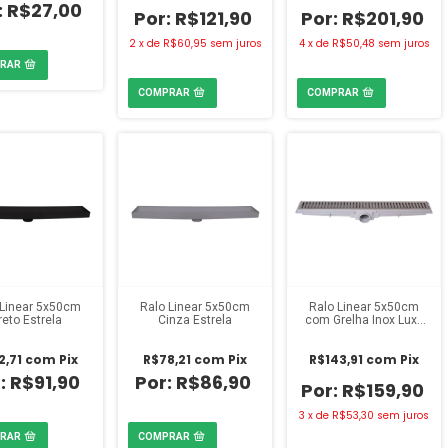
R$27,00
R$121,90
R$201,90
2
x
de
R$60,95
sem juros
4
x
de
R$50,48
sem juros
 Linear 5x50cm
Ralo Linear 5x50cm
Ralo Linear 5x50cm
reto Estrela
Cinza Estrela
com Grelha Inox Luxo
Estrela
2,71
com
Pix
R$78,21
com
Pix
R$143,91
com
Pix
R$91,90
R$86,90
R$159,90
3
x
de
R$53,30
sem juros