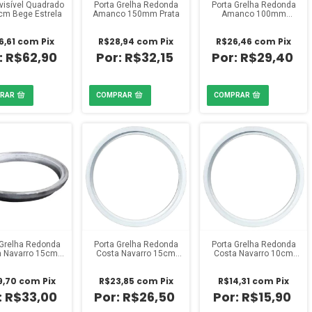
nvisível Quadrado
Porta Grelha Redonda
Porta Grelha Redonda
cm Bege Estrela
Amanco 150mm Prata
Amanco 100mm
Cromado
6,61
com
Pix
R$28,94
com
Pix
R$26,46
com
Pix
R$62,90
R$32,15
R$29,40
 Grelha Redonda
Porta Grelha Redonda
Porta Grelha Redonda
a Navarro 15cm
Costa Navarro 15cm
Costa Navarro 10cm
Polida
Branca
Branca
9,70
com
Pix
R$23,85
com
Pix
R$14,31
com
Pix
R$33,00
R$26,50
R$15,90