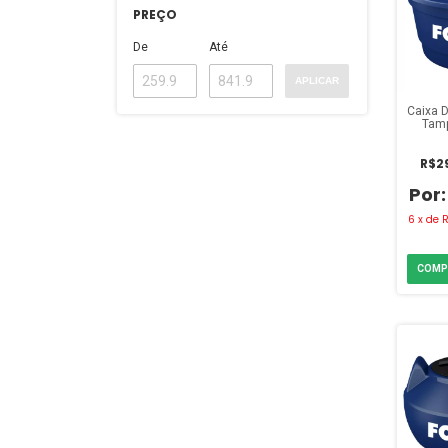
PREÇO
De
Até
APLICAR
Caixa D
Tamp
L
R$29
6
x
de