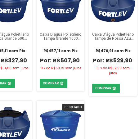
'água Polietileno
Caixa D'água Polietileno
Caixa D'água Polietileno
a Grande 500
Tampa Grande 1000
Tampa de Rosca Azul
itros Fortlev
Litros Fortlev
500 Litros Fortlev
5,11
com
Pix
R$457,11
com
Pix
R$476,91
com
Pix
R$327,90
R$507,90
R$529,90
R$54,65
sem juros
10
x
de
R$50,79
sem juros
10
x
de
R$52,99
sem
juros
ESGOTADO