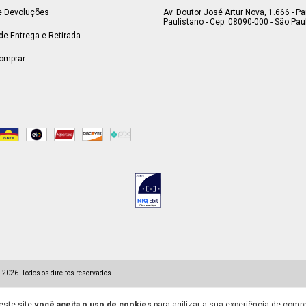
e Devoluções
Av. Doutor José Artur Nova, 1.666 - P
Paulistano - Cep: 08090-000 - São Paul
 de Entrega e Retirada
omprar
2026. Todos os direitos reservados.
este site
você aceita o uso de cookies
para agilizar a sua experiência de compr