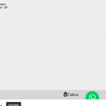
arque
o - SP
a.
ENTENDI