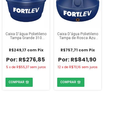
Caixa D'água Polietileno
Caixa D'água Polietileno
Tampa Grande 310
Tampa de Rosca Azul
Litros Fortlev
1000 Litros Fortlev
R$249,17
com
Pix
R$757,71
com
Pix
R$276,85
R$841,90
5
x
de
R$55,37
sem juros
12
x
de
R$70,16
sem juros