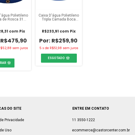
'água Polietileno
Caixa D'água Polietileno
 de Rosca 310
Tripla Camada Boca
itros Fortlev
Aberta 310 Litros
Amanco
8,31
com
Pix
R$233,91
com
Pix
R$475,90
R$259,90
$52,88
sem juros
5
x
de
R$51,98
sem juros
ESGOTADO
CAS DO SITE
ENTRE EM CONTATO
 de Privacidade
11 3550-1222
de Uso
ecommerce@castorcenter.com.br