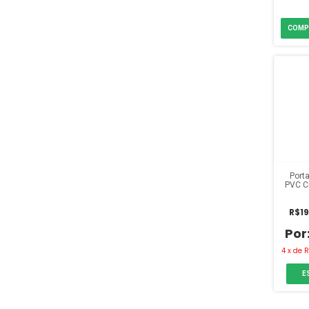
Port
PVC C
R$19
4
x
de
R
E