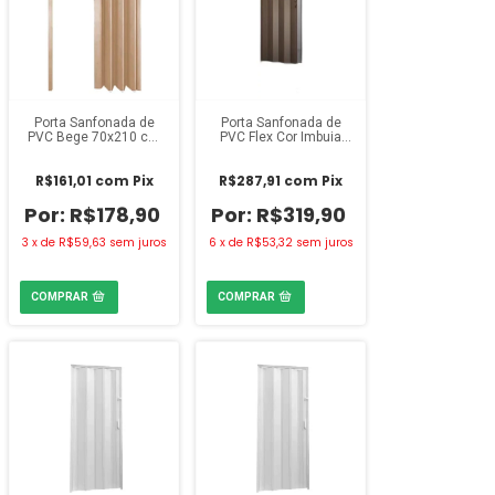
Porta Sanfonada de
Porta Sanfonada de
PVC Bege 70x210 cm
PVC Flex Cor Imbuia
Fortlev
84x210 cm
R$161,01
com
Pix
R$287,91
com
Pix
R$178,90
R$319,90
3
x
de
R$59,63
sem juros
6
x
de
R$53,32
sem juros