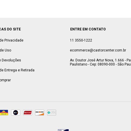
CAS DO SITE
ENTRE EM CONTATO
 de Privacidade
11 3550-1222
de Uso
ecommerce@castorcenter.com.br
e Devoluções
Av. Doutor José Artur Nova, 1.666 - P
Paulistano - Cep: 08090-000 - São Paul
 de Entrega e Retirada
omprar