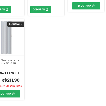
ESGOTADO
ESGOTADO
a Sanfonada de
inza 90x210 cm
Fortlev
0,71
com
Pix
R$211,90
$52,98
sem juros
SGOTADO