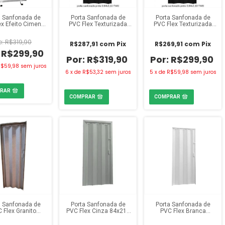
a Sanfonada de
Porta Sanfonada de
Porta Sanfonada de
x Efeito Cimento
PVC Flex Texturizada
PVC Flex Texturizada
ado 84x210 cm
Preto 84x210 cm Twb
Preto 72x210 cm Twb
R$319,90
R$287,91
com
Pix
R$269,91
com
Pix
R$299,90
R$319,90
R$299,90
$59,98
sem juros
6
x
de
R$53,32
sem juros
5
x
de
R$59,98
sem juros
a Sanfonada de
Porta Sanfonada de
Porta Sanfonada de
 Flex Granito
PVC Flex Cinza 84x210
PVC Flex Branca
x210 cm Twb
cm Twb
84x210 cm Twb