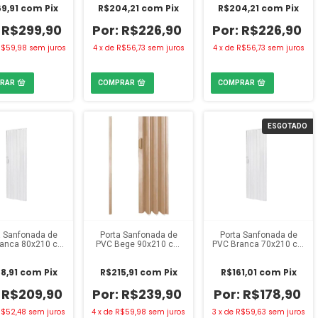
9,91
com
Pix
R$204,21
com
Pix
R$204,21
com
Pix
R$299,90
R$226,90
R$226,90
$59,98
sem juros
4
x
de
R$56,73
sem juros
4
x
de
R$56,73
sem juros
ESGOTADO
a Sanfonada de
Porta Sanfonada de
Porta Sanfonada de
anca 80x210 cm
PVC Bege 90x210 cm
PVC Branca 70x210 cm
Fortlev
Fortlev
Fortlev
8,91
com
Pix
R$215,91
com
Pix
R$161,01
com
Pix
R$209,90
R$239,90
R$178,90
$52,48
sem juros
4
x
de
R$59,98
sem juros
3
x
de
R$59,63
sem juros