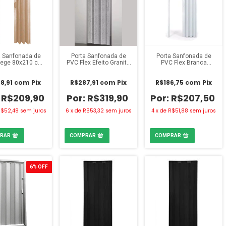
a Sanfonada de
Porta Sanfonada de
Porta Sanfonada de
ege 80x210 cm
PVC Flex Efeito Granito
PVC Flex Branca
Fortlev
84x210 cm
72x210 cm Twb
8,91
com
Pix
R$287,91
com
Pix
R$186,75
com
Pix
R$209,90
R$319,90
R$207,50
$52,48
sem juros
6
x
de
R$53,32
sem juros
4
x
de
R$51,88
sem juros
6
%
OFF