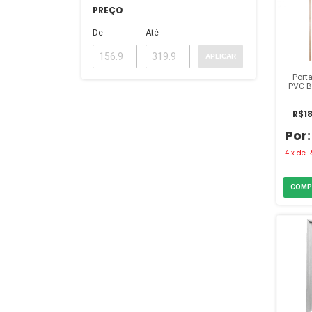
PREÇO
De
Até
APLICAR
Port
PVC B
R$18
4
x
de
R