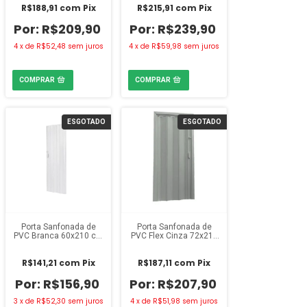
R$188,91
com
Pix
R$215,91
com
Pix
R$209,90
R$239,90
4
x
de
R$52,48
sem juros
4
x
de
R$59,98
sem juros
ESGOTADO
ESGOTADO
Porta Sanfonada de
Porta Sanfonada de
PVC Branca 60x210 cm
PVC Flex Cinza 72x210
Fortlev
cm Twb
R$141,21
com
Pix
R$187,11
com
Pix
R$156,90
R$207,90
3
x
de
R$52,30
sem juros
4
x
de
R$51,98
sem juros