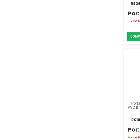
R$26
5
x
de
R
Port
PVC Br
R$18
4
x
de
R