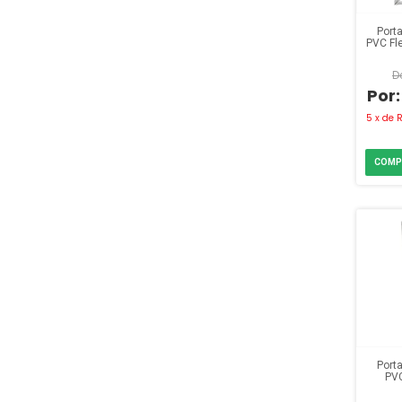
Port
PVC Fle
Queim
5
x
de
R
Port
PVC
72