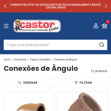
SOMENTE NO SITE! 10% DE DESCONTO NO PIX OU PARCELAMENTO EM ATÉ
12X SEM JUROS!
0
Início
>
Hidráulica
>
Tubos e Conexões
>
Conexões de Ângulo
Conexões de Ângulo
21 produtos
ORDENAR
FILTRAR