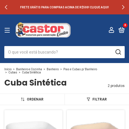
FRETE GRÁTIS PARA COMPRAS ACIMA DE R$500! CLIQUE AQUI!
0
Início
>
Banheiro e Cozinha
>
Banheiro
>
Pias e Cubas p/ Banheiro
>
Cubas
>
Cuba Sintética
Cuba Sintética
2 produtos
ORDENAR
FILTRAR