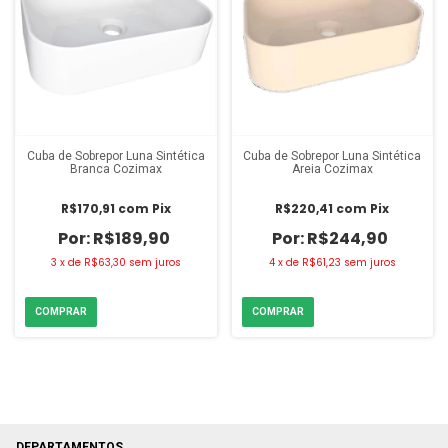
Cuba de Sobrepor Luna Sintética
Cuba de Sobrepor Luna Sintética
Branca Cozimax
Areia Cozimax
R$170,91
com
Pix
R$220,41
com
Pix
R$189,90
R$244,90
3
x
de
R$63,30
sem juros
4
x
de
R$61,23
sem juros
DEPARTAMENTOS