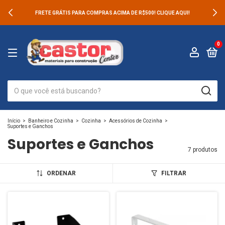
FRETE GRÁTIS PARA COMPRAS ACIMA DE R$500! CLIQUE AQUI!
0
Início
>
Banheiro e Cozinha
>
Cozinha
>
Acessórios de Cozinha
>
Suportes e Ganchos
Suportes e Ganchos
7 produtos
ORDENAR
FILTRAR