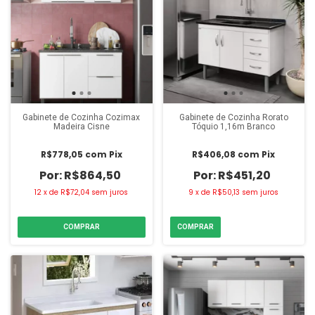
Gabinete de Cozinha Cozimax
Gabinete de Cozinha Rorato
Madeira Cisne
Tóquio 1,16m Branco
R$778,05
com
Pix
R$406,08
com
Pix
R$864,50
R$451,20
12
x
de
R$72,04
sem juros
9
x
de
R$50,13
sem juros
COMPRAR