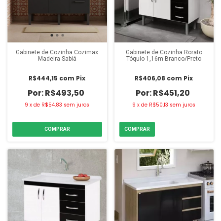
Gabinete de Cozinha Cozimax
Gabinete de Cozinha Rorato
Madeira Sabi
Tóquio 1,16m Branco/Preto
R$444,15
com
Pix
R$406,08
com
Pix
R$493,50
R$451,20
9
x
de
R$54,83
sem juros
9
x
de
R$50,13
sem juros
COMPRAR