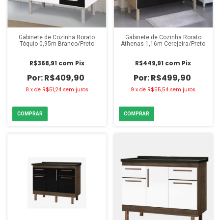
Gabinete de Cozinha Rorato
Gabinete de Cozinha Rorato
Tóquio 0,95m Branco/Preto
Athenas 1,16m Cerejeira/Preto
R$368,91
com
Pix
R$449,91
com
Pix
R$409,90
R$499,90
8
x
de
R$51,24
sem juros
9
x
de
R$55,54
sem juros