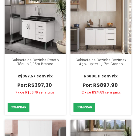
Gabinete de Cozinha Rorato
Gabinete de Cozinha Cozimax
Tóquio 0,95m Branco
Aço Jupiter 1,17m Branco
R$357,57
com
Pix
R$808,11
com
Pix
R$397,30
R$897,90
7
x
de
R$56,76
sem juros
12
x
de
R$74,83
sem juros