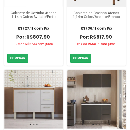
Gabinete de Cozinha Atenas
Gabinete de Cozinha Atenas
1,14m Cobre/Avelato/Preto
1,14m Cobre/Avelato/Branco
R$727,11
com
Pix
R$736,11
com
Pix
R$807,90
R$817,90
12
x
de
R$67,33
sem juros
12
x
de
R$68,16
sem juros