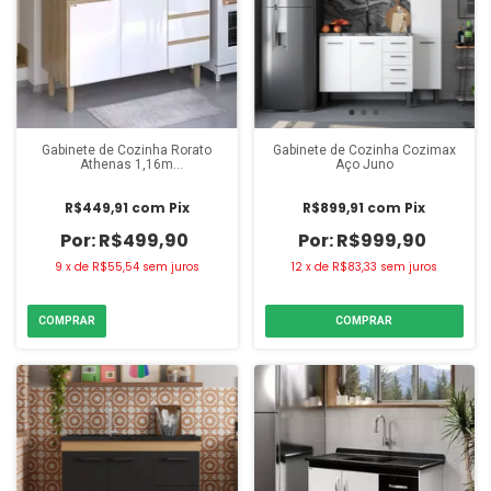
Gabinete de Cozinha Rorato
Gabinete de Cozinha Cozimax
Athenas 1,16m
Aço Juno
Cerejeira/Branco
R$449,91
com
Pix
R$899,91
com
Pix
R$499,90
R$999,90
9
x
de
R$55,54
sem juros
12
x
de
R$83,33
sem juros
COMPRAR