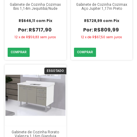
Gabinete de Cozinha Cozimax
Gabinete de Cozinha Cozimax
Ibis 1,14m Jequitibá/Nude
Aço Jupiter 1,17m Preto
R$646,11
com
Pix
R$728,99
com
Pix
R$717,90
R$809,99
12
x
de
R$59,83
sem juros
12
x
de
R$67,50
sem juros
ESGOTADO
Gabinete de Cozinha Rorato
Valenza 1,16m Gianduia