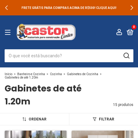
FRETE GRÁTIS PARA COMPRAS ACIMA DE R$500! CLIQUE AQUI!
0
Início
>
Banheiro e Cozinha
>
Cozinha
>
Gabinetes de Cozinha
>
Gabinetes de até 1.20m
Gabinetes de até
1.20m
15 produtos
ORDENAR
FILTRAR