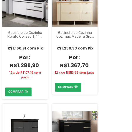
Gabinete de Cozinha
Gabinete de Cozinha
Rorato Coliseu 1,44m
Cozimax Madeira Grou
Branco
1,44m Jequitibá/Areia
R$1.160,91
com
Pix
R$1.230,93
com
Pix
R$1.289,90
R$1.367,70
12
x
de
R$107,49
sem
12
x
de
R$113,98
sem juros
juros