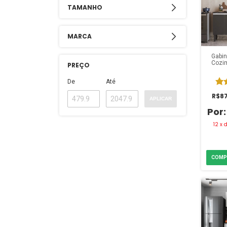
TAMANHO
MARCA
Gabin
Cozim
PREÇO
1
De
Até
R$87
APLICAR
12
x