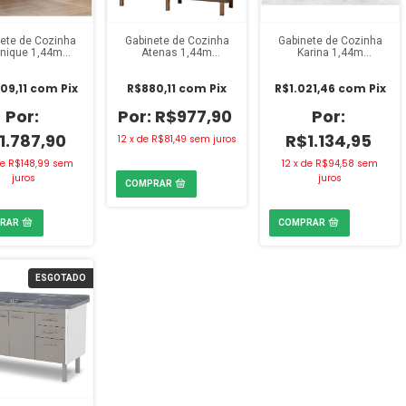
ete de Cozinha
Gabinete de Cozinha
Gabinete de Cozinha
nique 1,44m
Atenas 1,44m
Karina 1,44m
elato/Branco
Cobre/Avelato/Preto
Avelato/Branco
09,11
com
Pix
R$880,11
com
Pix
R$1.021,46
com
Pix
R$977,90
1.787,90
R$1.134,95
12
x
de
R$81,49
sem juros
de
R$148,99
sem
12
x
de
R$94,58
sem
juros
juros
ESGOTADO