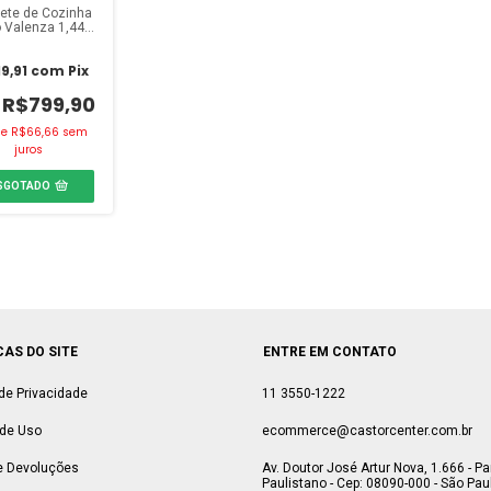
ete de Cozinha
o Valenza 1,44m
Gianduia
9,91
com
Pix
R$799,90
de
R$66,66
sem
juros
SGOTADO
CAS DO SITE
ENTRE EM CONTATO
 de Privacidade
11 3550-1222
de Uso
ecommerce@castorcenter.com.br
e Devoluções
Av. Doutor José Artur Nova, 1.666 - P
Paulistano - Cep: 08090-000 - São Paul