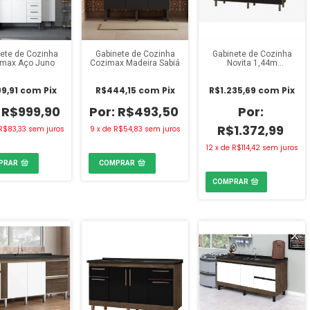
ete de Cozinha
Gabinete de Cozinha
Gabinete de Cozinha
max Aço Juno
Cozimax Madeira Sabi
Novita 1,44m
Avelato/Preto
9,91
com
Pix
R$444,15
com
Pix
R$1.235,69
com
Pix
R$999,90
R$493,50
R$1.372,99
R$83,33
sem juros
9
x
de
R$54,83
sem juros
12
x
de
R$114,42
sem juros
PRAR
COMPRAR