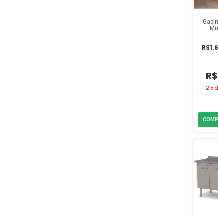
Gabin
Mu
Av
R$1.6
R$
12
x