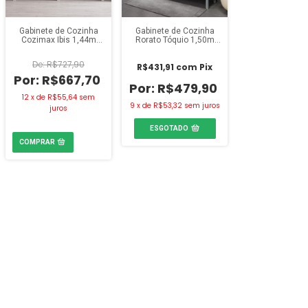
Gabinete de Cozinha
Gabinete de Cozinha
Cozimax Ibis 1,44m
Rorato Tóquio 1,50m
Jequitibá/Nude
Branco
R$727,90
R$431,91
com
Pix
R$667,70
R$479,90
12
x
de
R$55,64
sem
9
x
de
R$53,32
sem juros
juros
ESGOTADO