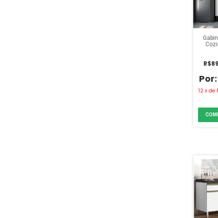
Gabin
Cozi
R$89
12
x
de
COM