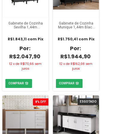
Gabinete de Cozinha
Gabinete de Cozinha
Sevilha 1,44m
Munique 1,44m Black
Black/Grafite
Intense
R$1.843,11
com
Pix
R$1.750,41
com
Pix
R$2.047,90
R$1.944,90
12
x
de
R$170,66
sem
12
x
de
R$162,08
sem
juros
juros
ESGOTADO
8
%
OFF