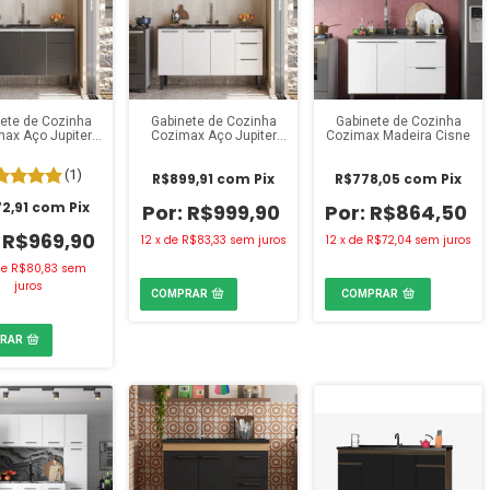
ete de Cozinha
Gabinete de Cozinha
Gabinete de Cozinha
ax Aço Jupiter
Cozimax Aço Jupiter
Cozimax Madeira Cisne
,44m Preto
1,44m Branco
(1)
R$899,91
com
Pix
R$778,05
com
Pix
2,91
com
Pix
R$999,90
R$864,50
R$969,90
12
x
de
R$83,33
sem juros
12
x
de
R$72,04
sem juros
de
R$80,83
sem
juros
COMPRAR