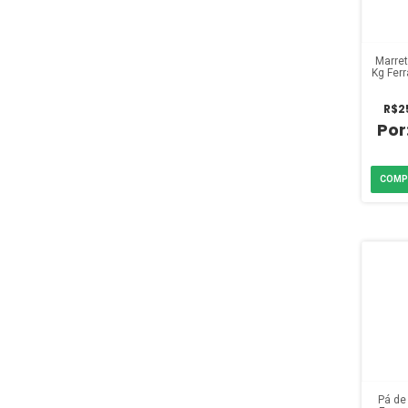
Marre
Kg Fer
R$2
Pá de