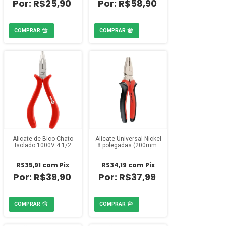
R$25,90
R$58,90
Alicate de Bico Chato
Alicate Universal Nickel
Isolado 1000V 4 1/2
8 polegadas (200mm)
polegadas Vonder
Cabo Dupla Injeção
R$35,91
com
Pix
R$34,19
com
Pix
R$39,90
R$37,99