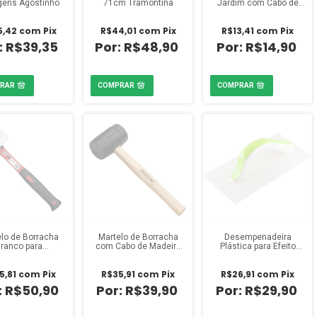
gens Agostinho
71cm Tramontina
Jardim com Cabo de
Madeira Tramontina
5,42
com
Pix
R$44,01
com
Pix
R$13,41
com
Pix
R$39,35
R$48,90
R$14,90
lo de Borracha
Martelo de Borracha
Desempenadeira
ranco para
com Cabo de Madeira
Plástica para Efeito
celanato 450g
450g Mundo Das
Grafiato 14x27 Condor
Mundo Das
Ferramentas
5,81
com
Pix
R$35,91
com
Pix
R$26,91
com
Pix
erramentas
R$50,90
R$39,90
R$29,90