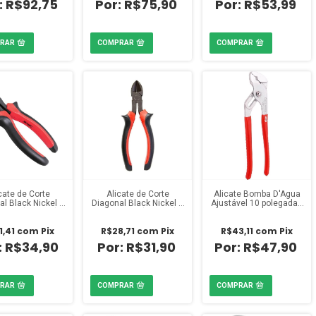
R$92,75
R$75,90
R$53,99
cate de Corte
Alicate de Corte
Alicate Bomba D'Água
al Black Nickel 7
Diagonal Black Nickel 6
Ajustável 10 polegadas
gadas (180mm)
polegadas (160mm)
Nove54
 Dupla Injeção
Cabo Dupla Injeção
1,41
com
Pix
R$28,71
com
Pix
R$43,11
com
Pix
R$34,90
R$31,90
R$47,90