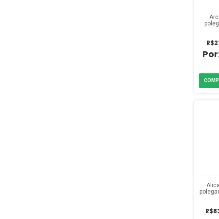
Arc
pole
Cabo
R$2
Alic
polega
CRV
Is
R$8