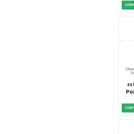
Chav
V
R$7