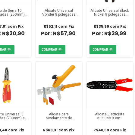
o de Serra 10
Alicate Universal
Alicate Universal Black
gadas (250mm)
Vonder 8 polegadas
Nickel 8 polegadas
 Emborrachado
Aço CRV Isolamento
(200mm) Cabo Dupla
Mtx
1000V
Injeção
7,81
com
Pix
R$52,11
com
Pix
R$35,99
com
Pix
R$30,90
R$57,90
R$39,99
ate Universal 8
Alicate para
Alicate Eletricista
das (200mm) em
Nivelamento de
Multiuso 9 em 1
 Polido Cabo
Revestimentos Cortag
olado 1000V
3,48
com
Pix
R$68,31
com
Pix
R$48,59
com
Pix