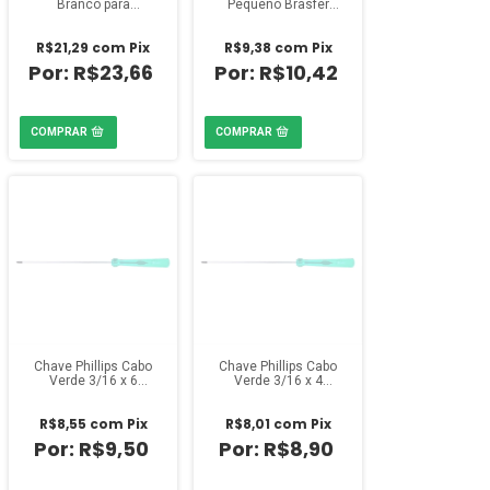
Branco para
Pequeno Brasfer
Revestimento
Dlucabor
Porcelanato 60mm
R$21,29
com
Pix
R$9,38
com
Pix
R$23,66
R$10,42
Chave Phillips Cabo
Chave Phillips Cabo
Verde 3/16 x 6
Verde 3/16 x 4
polegadas
polegadas
R$8,55
com
Pix
R$8,01
com
Pix
R$9,50
R$8,90