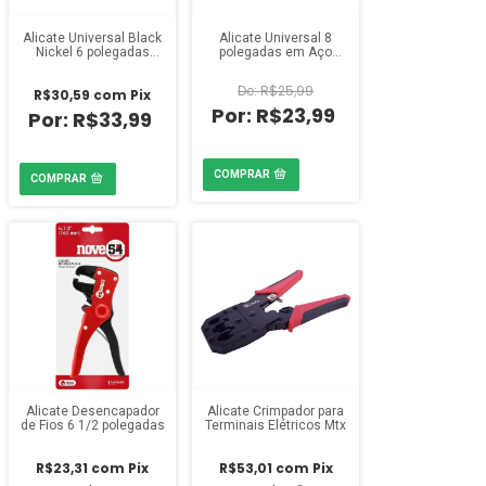
Alicate Universal Black
Alicate Universal 8
Nickel 6 polegadas
polegadas em Aço
(160mm) Cabo Dupla
Carbono Polido Hobby
Injeção
Nove54
R$25,99
R$30,59
com
Pix
R$23,99
R$33,99
Alicate Desencapador
Alicate Crimpador para
de Fios 6 1/2 polegadas
Terminais Elétricos Mtx
R$23,31
com
Pix
R$53,01
com
Pix