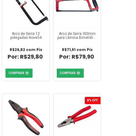
Arco de Serra 12
Arco de Serra 300mm
polegadas Nove54
para Lâmina Bimetálica
Cabo Dupla Injeção Mtx
R$26,82
com
Pix
R$71,91
com
Pix
R$29,80
R$79,90
8
%
OFF