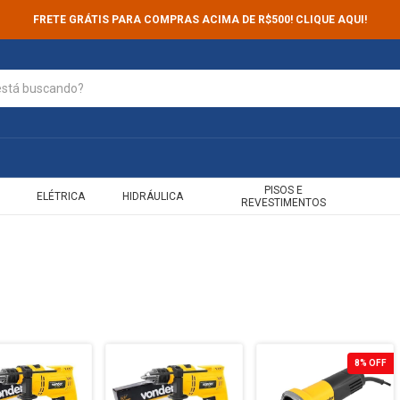
FRETE GRÁTIS PARA COMPRAS ACIMA DE R$500! CLIQUE AQUI!
PISOS E
ELÉTRICA
HIDRÁULICA
REVESTIMENTOS
8
%
OFF