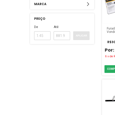
MARCA
PREÇO
De
Até
Furad
Vonde
F
APLICAR
R$30
6
x
de