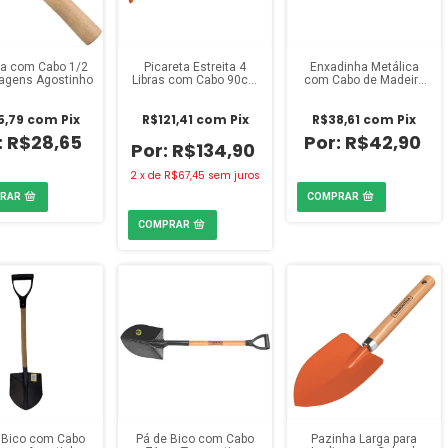
ta com Cabo 1/2
Picareta Estreita 4
Enxadinha Metálica
ragens Agostinho
Libras com Cabo 90cm
com Cabo de Madeira
Tramontina
Tramontina
5,79
com
Pix
R$121,41
com
Pix
R$38,61
com
Pix
R$28,65
R$42,90
R$134,90
2
x
de
R$67,45
sem juros
 Bico com Cabo
Pá de Bico com Cabo
Pazinha Larga para