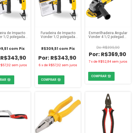
eira de Impacto
Furadeira de Impacto
Esmerilhadeira Angular
r 1/2 polegada
Vonder 1/2 polegada
Vonder 4 1/2 polegadas
IV550 220V
FIV550 127V
EAV650 220V com 3
Discos
R$399,90
9,51
com
Pix
R$309,51
com
Pix
R$369,90
R$343,90
R$343,90
7
x
de
R$52,84
sem juros
R$57,32
sem juros
6
x
de
R$57,32
sem juros