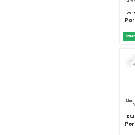
Ferra
R$3
Marte
B
Por
R$4
F