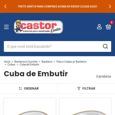
FRETE GRÁTIS PARA COMPRAS ACIMA DE R$500! CLIQUE AQUI!
0
Início
>
Banheiro e Cozinha
>
Banheiro
>
Pias e Cubas p/ Banheiro
>
Cubas
>
Cuba de Embutir
Cuba de Embutir
3 produtos
ORDENAR
FILTRAR