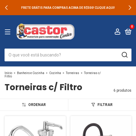
FRETE GRÁTIS PARA COMPRAS ACIMA DE R$500! CLIQUE AQUI!
0
Início
>
Banheiro e Cozinha
>
Cozinha
>
Torneiras
>
Torneiras c/
Filtro
Torneiras c/ Filtro
6 produtos
ORDENAR
FILTRAR