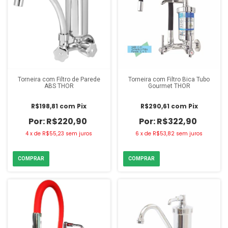
Torneira com Filtro de Parede
Torneira com Filtro Bica Tubo
ABS THOR
Gourmet THOR
R$198,81
com
Pix
R$290,61
com
Pix
R$220,90
R$322,90
4
x
de
R$55,23
sem juros
6
x
de
R$53,82
sem juros