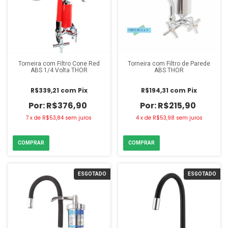
Torneira com Filtro Cone Red
Torneira com Filtro de Parede
ABS 1/4 Volta THOR
ABS THOR
R$339,21
com
Pix
R$194,31
com
Pix
R$376,90
R$215,90
7
x
de
R$53,84
sem juros
4
x
de
R$53,98
sem juros
ESGOTADO
ESGOTADO