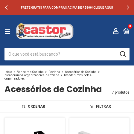
FRETE GRÁTIS PARA COMPRAS ACIMA DE R$500! CLIQUE AQUI!
0
Início
>
Banheiro e Cozinha
>
Cozinha
>
Acessórios de Cozinha
>
breadcrumbs.organizadores-p-cozinha
>
breadcrumbs.potes-
organizadores
Acessórios de Cozinha
7 produtos
ORDENAR
FILTRAR